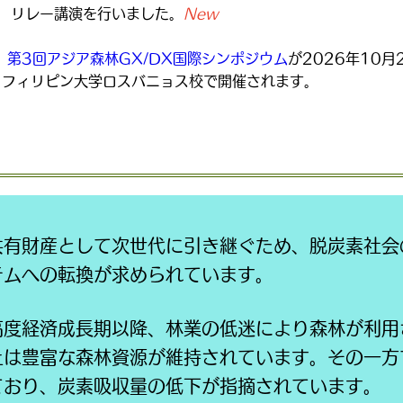
演を行いました。
New
0
第3回アジア森林GX/DX国際シンポジウム
が2026年10月
大学ロスバニョス校で開催されます。
共有財産として次世代に引き継ぐため、脱炭素社会
テムへの転換が求められています。
高度経済成長期以降、林業の低迷により森林が利用
上は豊富な森林資源が維持されています。
その一方
ており、炭素吸収量の低下が指摘されています。