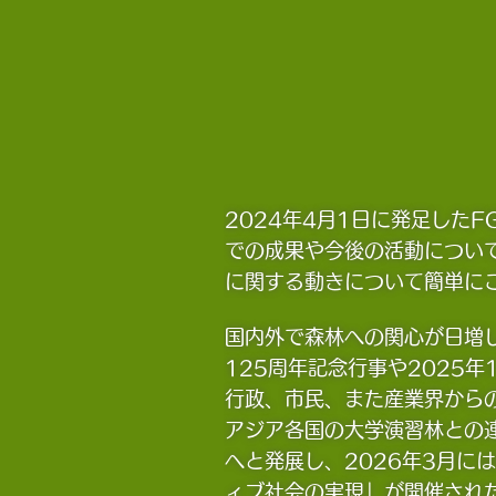
2024年4月1日に発足した
での成果や今後の活動について
に関する動きについて簡単に
国内外で森林への関心が日増し
125周年記念行事や2025
行政、市民、また産業界から
アジア各国の大学演習林との
へと発展し、2026年3月
ィブ社会の実現」が開催され