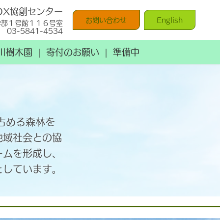
DX協創センター
お問い合わせ
English
学部１号館１１６号室
03-5841-4534
川樹木園
寄付のお願い
準備中
ー
を占める森林を
地域社会との協
ームを形成し、
としています。