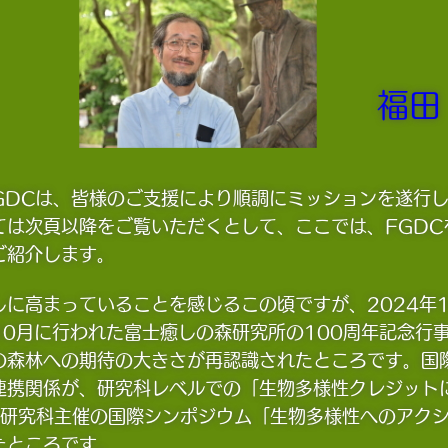
福田
FGDCは、皆様のご支援により順調にミッションを遂行
は次頁以降をご覧いただくとして、ここでは、FGDCを
ご紹介します。
に高まっていることを感じるこの頃ですが、2024年
年10月に行われた富士癒しの森研究所の100周年記念
の森林への期待の大きさが再認識されたところです。国
連携関係が、研究科レベルでの「生物多様性クレジット
には研究科主催の国際シンポジウム「生物多様性へのアク
たところです。